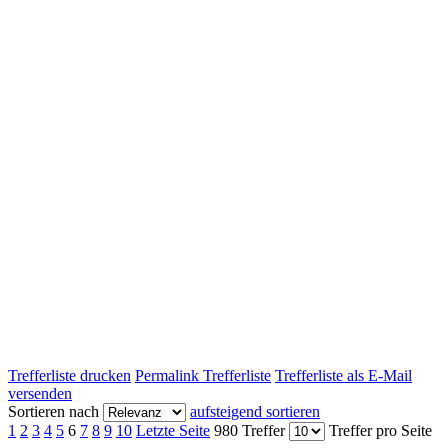
Trefferliste drucken
Permalink Trefferliste
Trefferliste als E-Mail
versenden
Sortieren nach
aufsteigend sortieren
1
2
3
4
5
6
7
8
9
10
Letzte Seite
980 Treffer
Treffer pro Seite