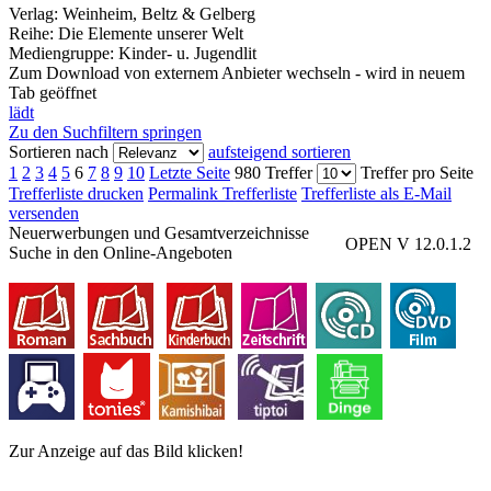
Verlag:
Weinheim, Beltz & Gelberg
Reihe:
Die Elemente unserer Welt
Mediengruppe:
Kinder- u. Jugendlit
Zum Download von externem Anbieter wechseln - wird in neuem
Tab geöffnet
lädt
Zu den Suchfiltern springen
Sortieren nach
aufsteigend sortieren
1
2
3
4
5
6
7
8
9
10
Letzte Seite
980 Treffer
Treffer pro Seite
Trefferliste drucken
Permalink Trefferliste
Trefferliste als E-Mail
versenden
Neuerwerbungen und Gesamtverzeichnisse
OPEN V 12.0.1.2
Suche in den Online-Angeboten
Zur Anzeige auf das Bild klicken!