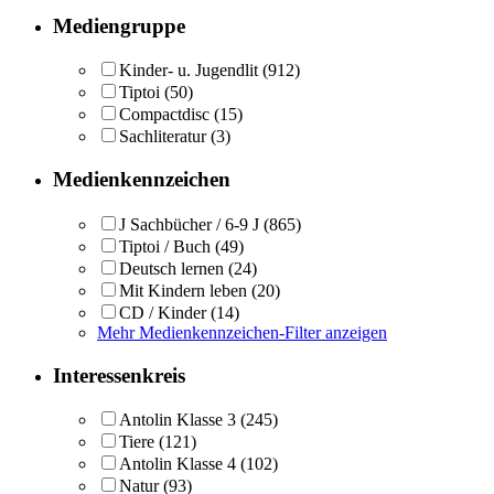
Mediengruppe
Kinder- u. Jugendlit
(912)
Tiptoi
(50)
Compactdisc
(15)
Sachliteratur
(3)
Medienkennzeichen
J Sachbücher / 6-9 J
(865)
Tiptoi / Buch
(49)
Deutsch lernen
(24)
Mit Kindern leben
(20)
CD / Kinder
(14)
Mehr Medienkennzeichen-Filter anzeigen
Interessenkreis
Antolin Klasse 3
(245)
Tiere
(121)
Antolin Klasse 4
(102)
Natur
(93)