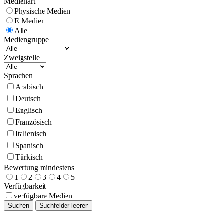
Medienart
Physische Medien
E-Medien
Alle
Mediengruppe
Zweigstelle
Sprachen
Arabisch
Deutsch
Englisch
Französisch
Italienisch
Spanisch
Türkisch
Bewertung mindestens
1
2
3
4
5
Verfügbarkeit
verfügbare Medien