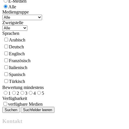
E-Medien
Alle
Mediengruppe
Zweigstelle
Sprachen
Arabisch
Deutsch
Englisch
Französisch
Italienisch
Spanisch
Türkisch
Bewertung mindestens
1
2
3
4
5
Verfügbarkeit
verfügbare Medien
Kontakt