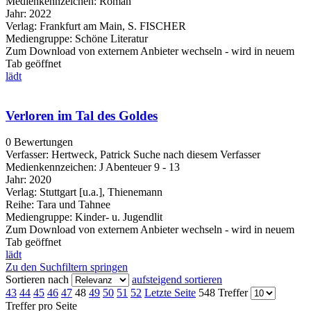
Medienkennzeichen:
Roman
Jahr:
2022
Verlag:
Frankfurt am Main, S. FISCHER
Mediengruppe:
Schöne Literatur
Zum Download von externem Anbieter wechseln - wird in neuem
Tab geöffnet
lädt
Verloren im Tal des Goldes
0 Bewertungen
Verfasser:
Hertweck, Patrick
Suche nach diesem Verfasser
Medienkennzeichen:
J Abenteuer 9 - 13
Jahr:
2020
Verlag:
Stuttgart [u.a.], Thienemann
Reihe:
Tara und Tahnee
Mediengruppe:
Kinder- u. Jugendlit
Zum Download von externem Anbieter wechseln - wird in neuem
Tab geöffnet
lädt
Zu den Suchfiltern springen
Sortieren nach
aufsteigend sortieren
43
44
45
46
47
48
49
50
51
52
Letzte Seite
548 Treffer
Treffer pro Seite