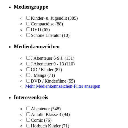
Mediengruppe
Kinder- u. Jugendlit
(385)
Compactdisc
(88)
DVD
(65)
Schöne Literatur
(10)
Medienkennzeichen
J Abenteuer 6-9 J.
(131)
J Abenteuer 9 - 13
(110)
CD / Kinder
(87)
J Manga
(71)
DVD / Kinderfilme
(55)
Mehr Medienkennzeichen-Filter anzeigen
Interessenkreis
Abenteuer
(548)
Antolin Klasse 3
(94)
Comic
(76)
Hörbuch Kinder
(71)