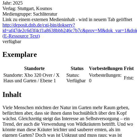
Jahr:
2025
Verlag:
Stuttgart, Kosmos
Mediengruppe:
Sachliteratur
Link zu einem externen Medieninhalt - wird in neuem Tab geöffnet
http://deposit.dnb.de/cgi-bin/dokserv?
id=af47de2c6d3f4cf1a8638bbb246c7b7c&prov=M&dok_var=1&dok
(E-Ressource Text)
verfügbar
Exemplare
Standorte
Status
Vorbestellungen
Frist
Standorte:
Xbo 320 Over / X
Status:
Vorbestellungen:
Frist:
Haus und Garten / Ebene 1
Verfügbar
0
Inhalt
Viele Menschen möchten der Natur im Garten mehr Raum geben,
befürchten aber, dass sie ihnen dann buchstäblich über den Kopf
wächst. Gleichzeitig steigt das Interesse an Selbstversorgung – ein
Trend, der auch die Verwendung von Wildkräutern betrifft. Und wo
könnte man diese Kräuter leichter und sauberer ernten, als im
eigenen Garten? Doch was ist Unkraut und muss raus; was ist