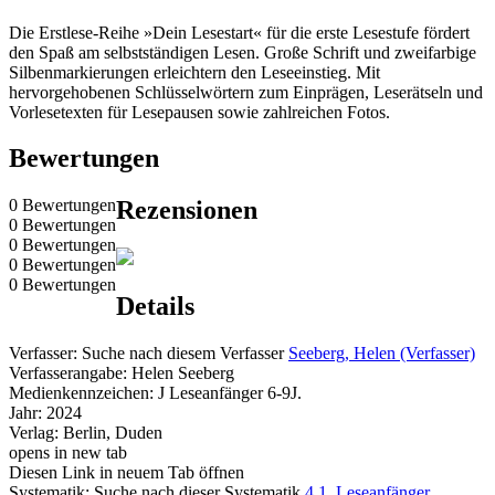
Die Erstlese-Reihe »Dein Lesestart« für die erste Lesestufe fördert
den Spaß am selbstständigen Lesen. Große Schrift und zweifarbige
Silbenmarkierungen erleichtern den Leseeinstieg. Mit
hervorgehobenen Schlüsselwörtern zum Einprägen, Leserätseln und
Vorlesetexten für Lesepausen sowie zahlreichen Fotos.
Bewertungen
0 Bewertungen
Rezensionen
0 Bewertungen
0 Bewertungen
0 Bewertungen
0 Bewertungen
Details
Verfasser:
Suche nach diesem Verfasser
Seeberg, Helen (Verfasser)
Verfasserangabe:
Helen Seeberg
Medienkennzeichen:
J Leseanfänger 6-9J.
Jahr:
2024
Verlag:
Berlin, Duden
opens in new tab
Diesen Link in neuem Tab öffnen
Systematik:
Suche nach dieser Systematik
4.1
,
Leseanfänger