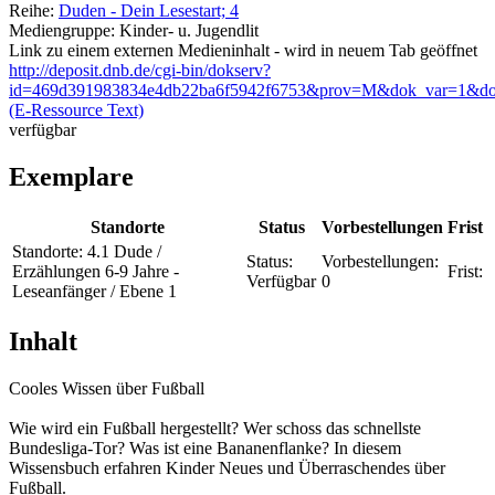
Reihe:
Duden - Dein Lesestart; 4
Mediengruppe:
Kinder- u. Jugendlit
Link zu einem externen Medieninhalt - wird in neuem Tab geöffnet
http://deposit.dnb.de/cgi-bin/dokserv?
id=469d391983834e4db22ba6f5942f6753&prov=M&dok_var=1&do
(E-Ressource Text)
verfügbar
Exemplare
Standorte
Status
Vorbestellungen
Frist
Standorte:
4.1 Dude /
Status:
Vorbestellungen:
Erzählungen 6-9 Jahre -
Frist:
Verfügbar
0
Leseanfänger / Ebene 1
Inhalt
Cooles Wissen über Fußball
Wie wird ein Fußball hergestellt? Wer schoss das schnellste
Bundesliga-Tor? Was ist eine Bananenflanke? In diesem
Wissensbuch erfahren Kinder Neues und Überraschendes über
Fußball.