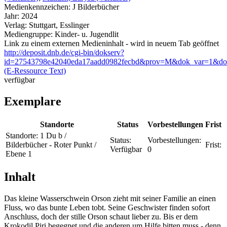
Medienkennzeichen:
J Bilderbücher
Jahr:
2024
Verlag:
Stuttgart, Esslinger
Mediengruppe:
Kinder- u. Jugendlit
Link zu einem externen Medieninhalt - wird in neuem Tab geöffnet
http://deposit.dnb.de/cgi-bin/dokserv?
id=27543798e42040eda17aadd0982fecbd&prov=M&dok_var=1&do
(E-Ressource Text)
verfügbar
Exemplare
Standorte
Status
Vorbestellungen
Frist
Standorte:
1 Du b /
Status:
Vorbestellungen:
Bilderbücher - Roter Punkt /
Frist:
Verfügbar
0
Ebene 1
Inhalt
Das kleine Wasserschwein Orson zieht mit seiner Familie an einen
Fluss, wo das bunte Leben tobt. Seine Geschwister finden sofort
Anschluss, doch der stille Orson schaut lieber zu. Bis er dem
Krokodil Piri begegnet und die anderen um Hilfe bitten muss - denn