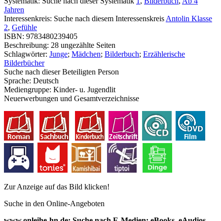
Systematik:
Suche nach dieser Systematik
1
,
Bilderbuch
,
Ab 4
Jahren
Interessenkreis:
Suche nach diesem Interessenskreis
Antolin Klasse
2
,
Gefühle
ISBN:
9783480239405
Beschreibung:
28 ungezählte Seiten
Schlagwörter:
Junge
;
Mädchen
;
Bilderbuch
;
Erzählerische
Bilderbücher
Suche nach dieser Beteiligten Person
Sprache:
Deutsch
Mediengruppe:
Kinder- u. Jugendlit
Neuerwerbungen und Gesamtverzeichnisse
Zur Anzeige auf das Bild klicken!
Suche in den Online-Angeboten
www.onleihe-hn.de: Suche nach E-Medien: eBooks, eAudios,