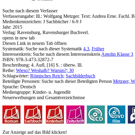
Suche nach diesem Verfasser
Verfasserangabe:
Ill.: Wolfgang Metzger. Text: Andrea Erne. Fachl.
Medienkennzeichen:
J Sachbücher / 6-9 J
Jahr:
2015
Verlag:
Ravensburg, Ravensburger Buchverl.
opens in new tab
Diesen Link in neuem Tab öffnen
Systematik:
Suche nach dieser Systematik
4.3
,
Früher
Interessenkreis:
Suche nach diesem Interessenskreis
Antolin Klasse 3
ISBN:
978-3-473-32872-7
Beschreibung:
4. Aufl, [16] S. : überw. Ill.
Reihe:
Wieso? Weshalb? Warum?; 30
Schlagwörter:
Römisches Reich
;
Sachbilderbuch
Beteiligte Personen:
Suche nach dieser Beteiligten Person
Metzger, Wo
Sprache:
Deutsch
Mediengruppe:
Kinder- u. Jugendlit
Neuerwerbungen und Gesamtverzeichnisse
Zur Anzeige auf das Bild klicken!