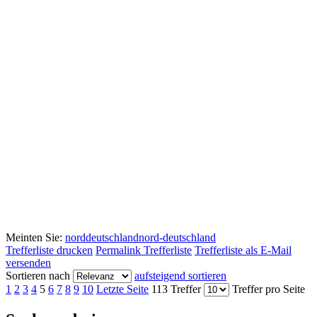
Meinten Sie:
norddeutschland
nord-deutschland
Trefferliste drucken
Permalink Trefferliste
Trefferliste als E-Mail
versenden
Sortieren nach
aufsteigend sortieren
1
2
3
4
5
6
7
8
9
10
Letzte Seite
113 Treffer
Treffer pro Seite