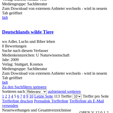
Mediengruppe:
Sachliteratur
Zum Download von externem Anbieter wechseln - wird in neuem
Tab geöffnet
lädt
Deutschlands wilde Tiere
wo Adler, Luchs und Biber leben
0 Bewertungen
Suche nach diesem Verfasser
Medienkennzeichen:
U Naturwissenschaft
Jahr:
2009
Verlag:
Stuttgart, Kosmos
Mediengruppe:
Sachliteratur
Zum Download von externem Anbieter wechseln - wird in neuem
Tab geöffnet
lädt
Zu den Suchfiltern springen
Sortieren nach
aufsteigend sortieren
1
2
3
4
5
6
7
8
9
10
Letzte Seite
113 Treffer
Treffer pro Seite
Trefferliste drucken
Permalink Trefferliste
Trefferliste als E-Mail
versenden
Neuerwerbungen und Gesamtverzeichnisse
OPEN V 12.0.1.2