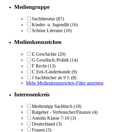
Mediengruppe
Sachliteratur
(87)
Kinder- u. Jugendlit
(16)
Schöne Literatur
(10)
Medienkennzeichen
E Geschichte
(20)
G Gesellsch./Politik
(14)
F Recht
(13)
C Erd-/Länderkunde
(9)
J Sachbücher ab 9 J.
(8)
Mehr Medienkennzeichen-Filter anzeigen
Interessenkreis
Medientipp Sachbuch
(18)
Ratgeber - Verbraucher/Finanze
(4)
Antolin Klasse 7-10
(3)
Deutschland
(3)
Frauen
(3)