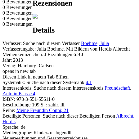
0 Bewertungen
Rezensionen
0 Bewertungen
0 Bewertungen
0 Bewertungen
0 Bewertungen
Details
Verfasser:
Suche nach diesem Verfasser
Boehme, Julia
Verfasserangabe:
Julia Boehme. Mit Bildern von Herdis Albrecht
Medienkennzeichen:
J Erzählungen 6-9 J
Jahr:
2013
Verlag:
Hamburg, Carlsen
opens in new tab
Diesen Link in neuem Tab öffnen
Systematik:
Suche nach dieser Systematik
4.1
Interessenkreis:
Suche nach diesem Interessenskreis
Freundschaft
,
Antolin Klasse 4
ISBN:
978-3-551-55611-0
Beschreibung:
109 S. : zahlr. Ill.
Reihe:
Meine Freundin Conni; 21
Beteiligte Personen:
Suche nach dieser Beteiligten Person
Albrecht,
Herdis
Sprache:
de
Mediengruppe:
Kinder- u. Jugendlit
Neuerwerbungen und Gesamtverzeichnisse