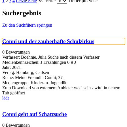
1
2
3
4
Letzte Seite
38 Treffer
Treffer pro Seite
Suchergebnis
Zu den Suchfiltern springen
Conni und der zauberhafte Schulzirkus
0 Bewertungen
Verfasser:
Boehme, Julia
Suche nach diesem Verfasser
Medienkennzeichen:
J Erzählungen 6-9 J
Jahr:
2021
Verlag:
Hamburg, Carlsen
Reihe:
Meine Freundin Conni; 37
Mediengruppe:
Kinder- u. Jugendlit
Zum Download von externem Anbieter wechseln - wird in neuem
Tab geöffnet
lädt
Conni geht auf Schatzsuche
0 Bewertungen