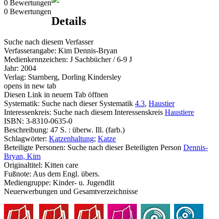
0 Bewertungen
0 Bewertungen
Details
Suche nach diesem Verfasser
Verfasserangabe:
Kim Dennis-Bryan
Medienkennzeichen:
J Sachbücher / 6-9 J
Jahr:
2004
Verlag:
Starnberg, Dorling Kindersley
opens in new tab
Diesen Link in neuem Tab öffnen
Systematik:
Suche nach dieser Systematik
4.3
,
Haustier
Interessenkreis:
Suche nach diesem Interessenskreis
Haustiere
ISBN:
3-8310-0635-0
Beschreibung:
47 S. : überw. Ill. (farb.)
Schlagwörter:
Katzenhaltung
;
Katze
Beteiligte Personen:
Suche nach dieser Beteiligten Person
Dennis-
Bryan, Kim
Originaltitel:
Kitten care
Fußnote:
Aus dem Engl. übers.
Mediengruppe:
Kinder- u. Jugendlit
Neuerwerbungen und Gesamtverzeichnisse