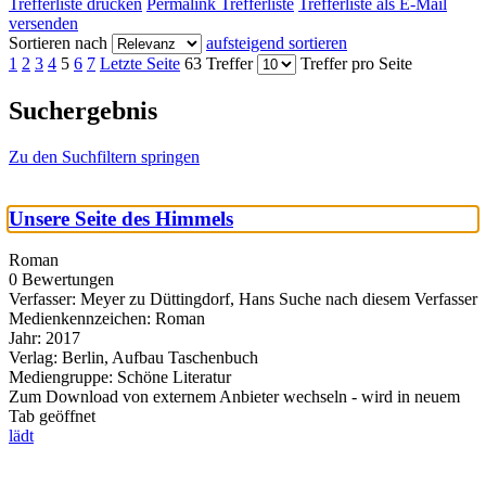
Trefferliste drucken
Permalink Trefferliste
Trefferliste als E-Mail
versenden
Sortieren nach
aufsteigend sortieren
1
2
3
4
5
6
7
Letzte Seite
63 Treffer
Treffer pro Seite
Suchergebnis
Zu den Suchfiltern springen
Unsere Seite des Himmels
Roman
0 Bewertungen
Verfasser:
Meyer zu Düttingdorf, Hans
Suche nach diesem Verfasser
Medienkennzeichen:
Roman
Jahr:
2017
Verlag:
Berlin, Aufbau Taschenbuch
Mediengruppe:
Schöne Literatur
Zum Download von externem Anbieter wechseln - wird in neuem
Tab geöffnet
lädt