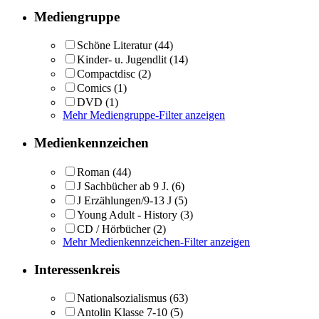
Mediengruppe
Schöne Literatur
(44)
Kinder- u. Jugendlit
(14)
Compactdisc
(2)
Comics
(1)
DVD
(1)
Mehr Mediengruppe-Filter anzeigen
Medienkennzeichen
Roman
(44)
J Sachbücher ab 9 J.
(6)
J Erzählungen/9-13 J
(5)
Young Adult - History
(3)
CD / Hörbücher
(2)
Mehr Medienkennzeichen-Filter anzeigen
Interessenkreis
Nationalsozialismus
(63)
Antolin Klasse 7-10
(5)