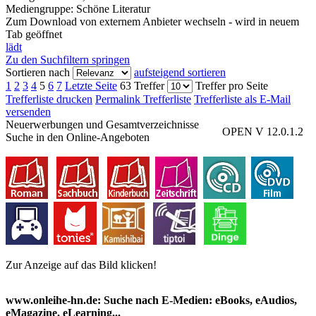
Mediengruppe:
Schöne Literatur
Zum Download von externem Anbieter wechseln - wird in neuem
Tab geöffnet
lädt
Zu den Suchfiltern springen
Sortieren nach
aufsteigend sortieren
1
2
3
4
5
6
7
Letzte Seite
63 Treffer
Treffer pro Seite
Trefferliste drucken
Permalink Trefferliste
Trefferliste als E-Mail
versenden
Neuerwerbungen und Gesamtverzeichnisse
OPEN V 12.0.1.2
Suche in den Online-Angeboten
Zur Anzeige auf das Bild klicken!
www.onleihe-hn.de: Suche nach E-Medien: eBooks, eAudios,
eMagazine, eLearning...