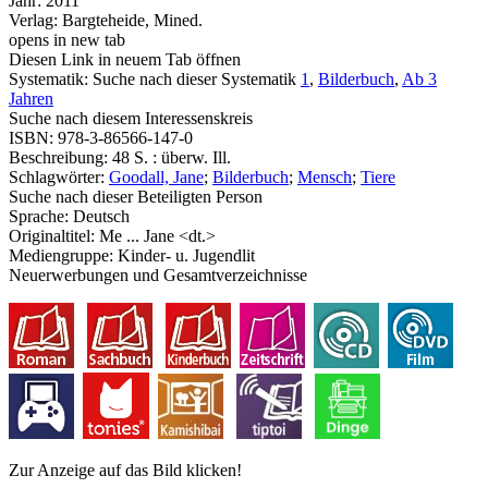
Jahr:
2011
Verlag:
Bargteheide, Mined.
opens in new tab
Diesen Link in neuem Tab öffnen
Systematik:
Suche nach dieser Systematik
1
,
Bilderbuch
,
Ab 3
Jahren
Suche nach diesem Interessenskreis
ISBN:
978-3-86566-147-0
Beschreibung:
48 S. : überw. Ill.
Schlagwörter:
Goodall, Jane
;
Bilderbuch
;
Mensch
;
Tiere
Suche nach dieser Beteiligten Person
Sprache:
Deutsch
Originaltitel:
Me ... Jane <dt.>
Mediengruppe:
Kinder- u. Jugendlit
Neuerwerbungen und Gesamtverzeichnisse
Zur Anzeige auf das Bild klicken!