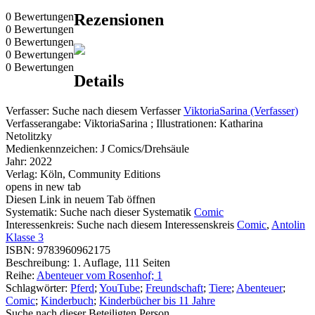
0 Bewertungen
Rezensionen
0 Bewertungen
0 Bewertungen
0 Bewertungen
0 Bewertungen
Details
Verfasser:
Suche nach diesem Verfasser
ViktoriaSarina (Verfasser)
Verfasserangabe:
ViktoriaSarina ; Illustrationen: Katharina
Netolitzky
Medienkennzeichen:
J Comics/Drehsäule
Jahr:
2022
Verlag:
Köln, Community Editions
opens in new tab
Diesen Link in neuem Tab öffnen
Systematik:
Suche nach dieser Systematik
Comic
Interessenkreis:
Suche nach diesem Interessenskreis
Comic
,
Antolin
Klasse 3
ISBN:
9783960962175
Beschreibung:
1. Auflage, 111 Seiten
Reihe:
Abenteuer vom Rosenhof; 1
Schlagwörter:
Pferd
;
YouTube
;
Freundschaft
;
Tiere
;
Abenteuer
;
Comic
;
Kinderbuch
;
Kinderbücher bis 11 Jahre
Suche nach dieser Beteiligten Person