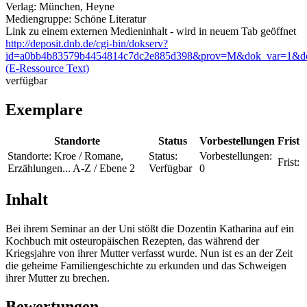
Verlag:
München, Heyne
Mediengruppe:
Schöne Literatur
Link zu einem externen Medieninhalt - wird in neuem Tab geöffnet
http://deposit.dnb.de/cgi-bin/dokserv?
id=a0bb4b83579b4454814c7dc2e885d398&prov=M&dok_var=1&d
(E-Ressource Text)
verfügbar
Exemplare
Standorte
Status
Vorbestellungen
Frist
Standorte:
Kroe / Romane,
Status:
Vorbestellungen:
Frist:
Erzählungen... A-Z / Ebene 2
Verfügbar
0
Inhalt
Bei ihrem Seminar an der Uni stößt die Dozentin Katharina auf ein
Kochbuch mit osteuropäischen Rezepten, das während der
Kriegsjahre von ihrer Mutter verfasst wurde. Nun ist es an der Zeit
die geheime Familiengeschichte zu erkunden und das Schweigen
ihrer Mutter zu brechen.
Bewertungen