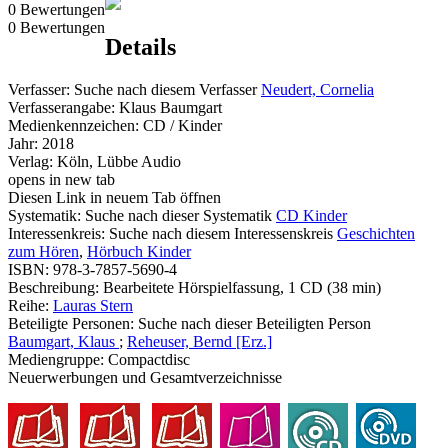
0 Bewertungen
0 Bewertungen
Details
Verfasser:
Suche nach diesem Verfasser
Neudert, Cornelia
Verfasserangabe:
Klaus Baumgart
Medienkennzeichen:
CD / Kinder
Jahr:
2018
Verlag:
Köln, Lübbe Audio
opens in new tab
Diesen Link in neuem Tab öffnen
Systematik:
Suche nach dieser Systematik
CD Kinder
Interessenkreis:
Suche nach diesem Interessenskreis
Geschichten
zum Hören
,
Hörbuch Kinder
ISBN:
978-3-7857-5690-4
Beschreibung:
Bearbeitete Hörspielfassung, 1 CD (38 min)
Reihe:
Lauras Stern
Beteiligte Personen:
Suche nach dieser Beteiligten Person
Baumgart, Klaus
;
Reheuser, Bernd [Erz.]
Mediengruppe:
Compactdisc
Neuerwerbungen und Gesamtverzeichnisse