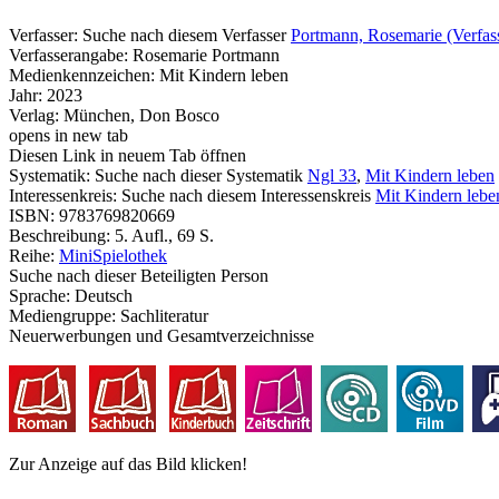
Verfasser:
Suche nach diesem Verfasser
Portmann, Rosemarie (Verfas
Verfasserangabe:
Rosemarie Portmann
Medienkennzeichen:
Mit Kindern leben
Jahr:
2023
Verlag:
München, Don Bosco
opens in new tab
Diesen Link in neuem Tab öffnen
Systematik:
Suche nach dieser Systematik
Ngl 33
,
Mit Kindern leben
Interessenkreis:
Suche nach diesem Interessenskreis
Mit Kindern lebe
ISBN:
9783769820669
Beschreibung:
5. Aufl., 69 S.
Reihe:
MiniSpielothek
Suche nach dieser Beteiligten Person
Sprache:
Deutsch
Mediengruppe:
Sachliteratur
Neuerwerbungen und Gesamtverzeichnisse
Zur Anzeige auf das Bild klicken!