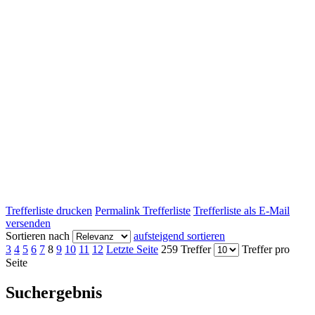
Trefferliste drucken
Permalink Trefferliste
Trefferliste als E-Mail
versenden
Sortieren nach
aufsteigend sortieren
3
4
5
6
7
8
9
10
11
12
Letzte Seite
259 Treffer
Treffer pro
Seite
Suchergebnis