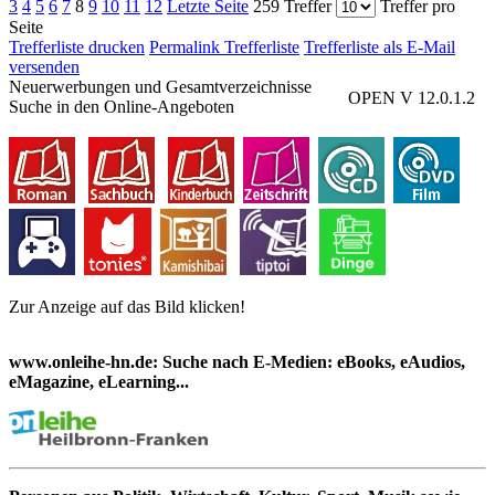
3
4
5
6
7
8
9
10
11
12
Letzte Seite
259 Treffer
Treffer pro
Seite
Trefferliste drucken
Permalink Trefferliste
Trefferliste als E-Mail
versenden
Neuerwerbungen und Gesamtverzeichnisse
OPEN V 12.0.1.2
Suche in den Online-Angeboten
Zur Anzeige auf das Bild klicken!
www.onleihe-hn.de: Suche nach E-Medien: eBooks, eAudios,
eMagazine, eLearning...