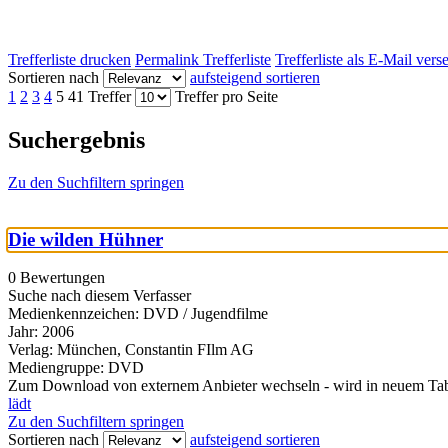
Trefferliste drucken
Permalink Trefferliste
Trefferliste als E-Mail ver
Sortieren nach
aufsteigend sortieren
1
2
3
4
5
41 Treffer
Treffer pro Seite
Suchergebnis
Zu den Suchfiltern springen
Die wilden Hühner
0 Bewertungen
Suche nach diesem Verfasser
Medienkennzeichen:
DVD / Jugendfilme
Jahr:
2006
Verlag:
München, Constantin FIlm AG
Mediengruppe:
DVD
Zum Download von externem Anbieter wechseln - wird in neuem Tab
lädt
Zu den Suchfiltern springen
Sortieren nach
aufsteigend sortieren