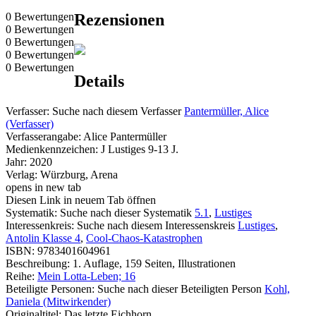
0 Bewertungen
Rezensionen
0 Bewertungen
0 Bewertungen
0 Bewertungen
0 Bewertungen
Details
Verfasser:
Suche nach diesem Verfasser
Pantermüller, Alice
(Verfasser)
Verfasserangabe:
Alice Pantermüller
Medienkennzeichen:
J Lustiges 9-13 J.
Jahr:
2020
Verlag:
Würzburg, Arena
opens in new tab
Diesen Link in neuem Tab öffnen
Systematik:
Suche nach dieser Systematik
5.1
,
Lustiges
Interessenkreis:
Suche nach diesem Interessenskreis
Lustiges
,
Antolin Klasse 4
,
Cool-Chaos-Katastrophen
ISBN:
9783401604961
Beschreibung:
1. Auflage, 159 Seiten, Illustrationen
Reihe:
Mein Lotta-Leben; 16
Beteiligte Personen:
Suche nach dieser Beteiligten Person
Kohl,
Daniela (Mitwirkender)
Originaltitel:
Das letzte Eichhorn