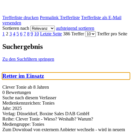
Trefferliste drucken
Permalink Trefferliste
Trefferliste als E-Mail
versenden
Sortieren nach
aufsteigend sortieren
1
2
3
4
5
6
7
8
9
10
Letzte Seite
386 Treffer
Treffer pro Seite
Suchergebnis
Zu den Suchfiltern springen
Retter im Einsatz
Clever Tonie ab 8 Jahren
0 Bewertungen
Suche nach diesem Verfasser
Medienkennzeichen:
Tonies
Jahr:
2025
Verlag:
Düsseldorf, Boxine Sales DAB GmbH
Reihe:
Clever Tonie - Wieso? Weshalb? Warum?
Mediengruppe:
Tonies
Zum Download von externem Anbieter wechseln - wird in neuem