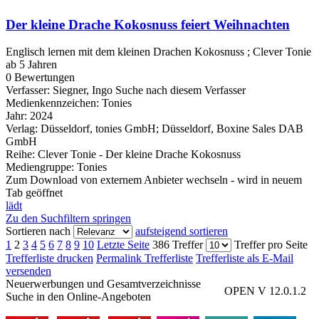
Der kleine Drache Kokosnuss feiert Weihnachten
Englisch lernen mit dem kleinen Drachen Kokosnuss ; Clever Tonie
ab 5 Jahren
0 Bewertungen
Verfasser:
Siegner, Ingo
Suche nach diesem Verfasser
Medienkennzeichen:
Tonies
Jahr:
2024
Verlag:
Düsseldorf, tonies GmbH; Düsseldorf, Boxine Sales DAB
GmbH
Reihe:
Clever Tonie - Der kleine Drache Kokosnuss
Mediengruppe:
Tonies
Zum Download von externem Anbieter wechseln - wird in neuem
Tab geöffnet
lädt
Zu den Suchfiltern springen
Sortieren nach
aufsteigend sortieren
1
2
3
4
5
6
7
8
9
10
Letzte Seite
386 Treffer
Treffer pro Seite
Trefferliste drucken
Permalink Trefferliste
Trefferliste als E-Mail
versenden
Neuerwerbungen und Gesamtverzeichnisse
OPEN V 12.0.1.2
Suche in den Online-Angeboten