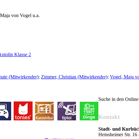
 Maja von Vogel u.a.
Antolin Klasse 2
nate (Mitwirkender)
;
Zimmer, Christian (Mitwirkender)
;
Vogel, Maja v
Suche in den Onlin
Kontakt
Stadt- und Kurbü
Heinsheimer Str. 1