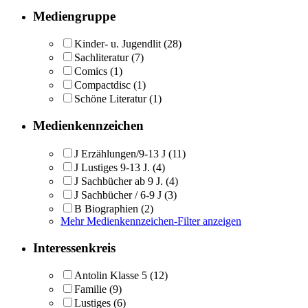
Mediengruppe
Kinder- u. Jugendlit
(28)
Sachliteratur
(7)
Comics
(1)
Compactdisc
(1)
Schöne Literatur
(1)
Medienkennzeichen
J Erzählungen/9-13 J
(11)
J Lustiges 9-13 J.
(4)
J Sachbücher ab 9 J.
(4)
J Sachbücher / 6-9 J
(3)
B Biographien
(2)
Mehr Medienkennzeichen-Filter anzeigen
Interessenkreis
Antolin Klasse 5
(12)
Familie
(9)
Lustiges
(6)