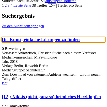
Sortieren nach
aufsteigend sortieren
1
2
3
4
Letzte Seite
38 Treffer
Treffer pro Seite
Suchergebnis
Zu den Suchfiltern springen
Die Kunst, einfache Lösungen zu finden
0 Bewertungen
Verfasser:
Ankowitsch, Christian
Suche nach diesem Verfasser
Medienkennzeichen:
M Psychologie
Jahr:
2018
Verlag:
Berlin, Rowohlt Berlin
Mediengruppe:
Sachliteratur
Zum Download von externem Anbieter wechseln - wird in neuem
Tab geöffnet
lädt
[12]; Nikkis (nicht ganz so) heimliches Herzklopfen
ein Comic-Roman