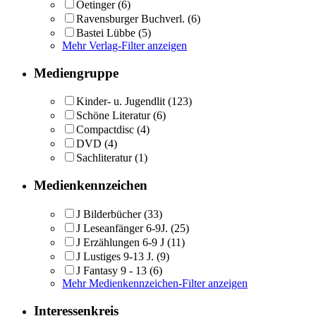
Oetinger
(6)
Ravensburger Buchverl.
(6)
Bastei Lübbe
(5)
Mehr Verlag-Filter anzeigen
Mediengruppe
Kinder- u. Jugendlit
(123)
Schöne Literatur
(6)
Compactdisc
(4)
DVD
(4)
Sachliteratur
(1)
Medienkennzeichen
J Bilderbücher
(33)
J Leseanfänger 6-9J.
(25)
J Erzählungen 6-9 J
(11)
J Lustiges 9-13 J.
(9)
J Fantasy 9 - 13
(6)
Mehr Medienkennzeichen-Filter anzeigen
Interessenkreis