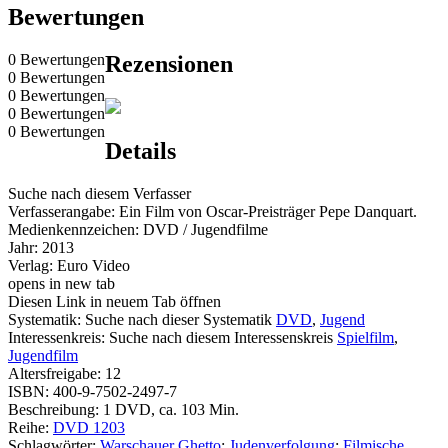
Bewertungen
0 Bewertungen
Rezensionen
0 Bewertungen
0 Bewertungen
0 Bewertungen
0 Bewertungen
Details
Suche nach diesem Verfasser
Verfasserangabe:
Ein Film von Oscar-Preisträger Pepe Danquart.
Medienkennzeichen:
DVD / Jugendfilme
Jahr:
2013
Verlag:
Euro Video
opens in new tab
Diesen Link in neuem Tab öffnen
Systematik:
Suche nach dieser Systematik
DVD
,
Jugend
Interessenkreis:
Suche nach diesem Interessenskreis
Spielfilm
,
Jugendfilm
Altersfreigabe:
12
ISBN:
400-9-7502-2497-7
Beschreibung:
1 DVD, ca. 103 Min.
Reihe:
DVD 1203
Schlagwörter:
Warschauer Ghetto
;
Judenverfolgung
;
Filmische