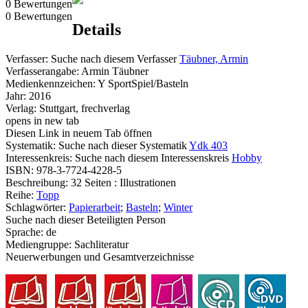
0 Bewertungen
0 Bewertungen
Details
Verfasser:
Suche nach diesem Verfasser
Täubner, Armin
Verfasserangabe:
Armin Täubner
Medienkennzeichen:
Y SportSpiel/Basteln
Jahr:
2016
Verlag:
Stuttgart, frechverlag
opens in new tab
Diesen Link in neuem Tab öffnen
Systematik:
Suche nach dieser Systematik
Ydk 403
Interessenkreis:
Suche nach diesem Interessenskreis
Hobby
ISBN:
978-3-7724-4228-5
Beschreibung:
32 Seiten : Illustrationen
Reihe:
Topp
Schlagwörter:
Papierarbeit
;
Basteln
;
Winter
Suche nach dieser Beteiligten Person
Sprache:
de
Mediengruppe:
Sachliteratur
Neuerwerbungen und Gesamtverzeichnisse