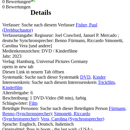
0 Bewertungen
0 Bewertungen
Details
Verfasser:
Suche nach diesem Verfasser
Fisher, Paul
(Drehbuchautor)
Verfasserangabe:
Regisseur: Joel Crawford, Januel P. Mercado ;
deutsche Synchronsprecher: Benno Fürmann, Riccardo Simonetti,
Carolina Vera [und andere]
Medienkennzeichen:
DVD / Kinderfilme
Jahr:
2023
Verlag:
Hamburg, Universal Pictures Germany
opens in new tab
Diesen Link in neuem Tab öffnen
Systematik:
Suche nach dieser Systematik
DVD
,
Kinder
Interessenkreis:
Suche nach diesem Interessenskreis
Trickfilm
,
Kinderfilm
Altersfreigabe:
6
Beschreibung:
1 DVD-Video (98 min), farbig
Schlagwörter:
Film
Beteiligte Personen:
Suche nach dieser Beteiligten Person
Fürmann,
Benno (Synchronsprecher)
;
Simonetti, Riccardo
(Synchronsprecher)
;
Vera, Carolina (Synchronsprecher)
Sprache:
Englisch, Deutsch, Italienisch
Originaltitel:
Puss in boots - the last wish <USA>