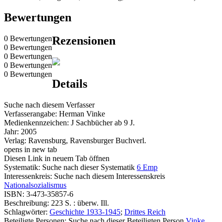
Bewertungen
0 Bewertungen
Rezensionen
0 Bewertungen
0 Bewertungen
0 Bewertungen
0 Bewertungen
Details
Suche nach diesem Verfasser
Verfasserangabe:
Herman Vinke
Medienkennzeichen:
J Sachbücher ab 9 J.
Jahr:
2005
Verlag:
Ravensburg, Ravensburger Buchverl.
opens in new tab
Diesen Link in neuem Tab öffnen
Systematik:
Suche nach dieser Systematik
6 Emp
Interessenkreis:
Suche nach diesem Interessenskreis
Nationalsozialismus
ISBN:
3-473-35857-6
Beschreibung:
223 S. : überw. Ill.
Schlagwörter:
Geschichte 1933-1945
;
Drittes Reich
Beteiligte Personen:
Suche nach dieser Beteiligten Person
Vinke,