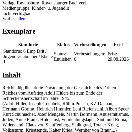
Verlag:
Ravensburg, Ravensburger Buchverl.
Mediengruppe:
Kinder- u. Jugendlit
nicht verfügbar
Vorbestellen
Exemplare
Standorte
Status
Vorbestellungen
Frist
Standorte:
6 Emp Drit /
Status:
Vorbestellungen:
Frist:
Jugendsachbücher / Ebene
Entliehen
0
29.08.2026
1
Inhalt
Reichhaltig illustrierte Darstellung der Geschichte des Dritten
Reiches vom Aufstieg Adolf Hitlers bis zum Ende der
Schreckensherrschaft im Jahre 1945.
(Adolf Hitler, Joseph Goebbels, Röhm-Putsch, KZ Dachau,
Hermann Göring, Heinrich Himmler, Leni Riefenstahl, Albert Speer,
Kurt Schumacher, Josef Mengele, Martin Bormann, Antisemitismus,
Juden, Anne Frank, Holocaust, Vernichtungslager, Sinti und Roma,
Widerstand, Claus von Stauffenberg, Stalingrad, Totaler Krieg,
Volkssturm, Kriegsende, Kalter Krieg, Wernher von Braun...)