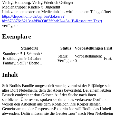
Verlag:
Hamburg, Verlag Friedrich Oetinger
Mediengruppe:
Kinder- u. Jugendlit
Link zu einem externen Medieninhalt - wird in neuem Tab geöffnet
https://deposit.dnb.de/cgi-bin/dokserv?
id=678376e6213a4fd9a93f63febab24434 (E-Ressource Text)
verfügbar
Exemplare
Standorte
Status
Vorbestellungen
Frist
Standorte:
5.1 Schmoh /
Status:
Vorbestellungen:
Erzählungen 9-13 Jahre -
Frist:
Verfügbar
0
Fantasy, SciFi / Ebene 1
Inhalt
Seit Bodhis Familie umgesiedelt wurde, vermisst der Elfjährige sein
altes Dorf Nebelheim, dem der Abriss bevorsteht. Bei einem letzten
Besuch entdeckt er dort Geister. Auf der Suche nach ihren
sterblichen Überresten, spuken sie durch das verlassene Dorf und
wollen den Arbeitern aus dem Kohleloch ihre Körper stehlen.
Gemeinsam mit der Gespenster-Expertin Joe will Bodhi das Unheil
abwenden. Dafür müssen sie die Geister „nur“ nach Neu-Nebelheim