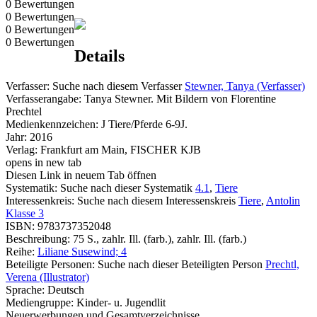
0 Bewertungen
0 Bewertungen
0 Bewertungen
0 Bewertungen
Details
Verfasser:
Suche nach diesem Verfasser
Stewner, Tanya (Verfasser)
Verfasserangabe:
Tanya Stewner. Mit Bildern von Florentine
Prechtel
Medienkennzeichen:
J Tiere/Pferde 6-9J.
Jahr:
2016
Verlag:
Frankfurt am Main, FISCHER KJB
opens in new tab
Diesen Link in neuem Tab öffnen
Systematik:
Suche nach dieser Systematik
4.1
,
Tiere
Interessenkreis:
Suche nach diesem Interessenskreis
Tiere
,
Antolin
Klasse 3
ISBN:
9783737352048
Beschreibung:
75 S., zahlr. Ill. (farb.), zahlr. Ill. (farb.)
Reihe:
Liliane Susewind; 4
Beteiligte Personen:
Suche nach dieser Beteiligten Person
Prechtl,
Verena (Illustrator)
Sprache:
Deutsch
Mediengruppe:
Kinder- u. Jugendlit
Neuerwerbungen und Gesamtverzeichnisse