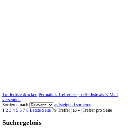
Trefferliste drucken
Permalink Trefferliste
Trefferliste als E-Mail
versenden
Sortieren nach
aufsteigend sortieren
1
2
3
4
5
6
7
8
Letzte Seite
79 Treffer
Treffer pro Seite
Suchergebnis