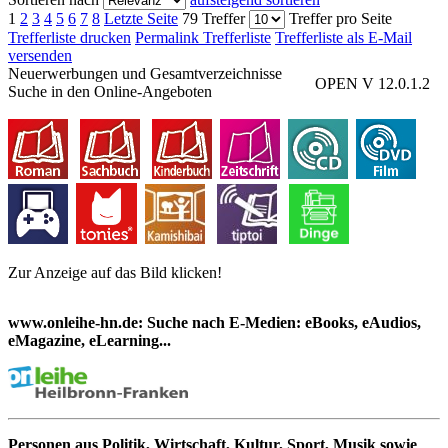
1
2
3
4
5
6
7
8
Letzte Seite
79 Treffer
Treffer pro Seite
Trefferliste drucken
Permalink Trefferliste
Trefferliste als E-Mail
versenden
Neuerwerbungen und Gesamtverzeichnisse
OPEN V 12.0.1.2
Suche in den Online-Angeboten
Zur Anzeige auf das Bild klicken!
www.onleihe-hn.de: Suche nach E-Medien: eBooks, eAudios,
eMagazine, eLearning...
Personen aus Politik, Wirtschaft, Kultur, Sport, Musik sowie