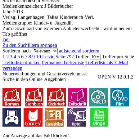
Suche nach diesem Verfasser
Medienkennzeichen:
J Bilderbücher
Jahr:
2013
Verlag:
Langenhagen, Talisa-Kinderbuch-Verl.
Mediengruppe:
Kinder- u. Jugendlit
Zum Download von externem Anbieter wechseln - wird in neuem
Tab geöffnet
lädt
Zu den Suchfiltern springen
Sortieren nach
aufsteigend sortieren
1
2
3
4
5
6
7
8
9
10
Letzte Seite
792 Treffer
Treffer pro Seite
Trefferliste drucken
Permalink Trefferliste
Trefferliste als E-Mail
versenden
Neuerwerbungen und Gesamtverzeichnisse
OPEN V 12.0.1.2
Suche in den Online-Angeboten
Zur Anzeige auf das Bild klicken!