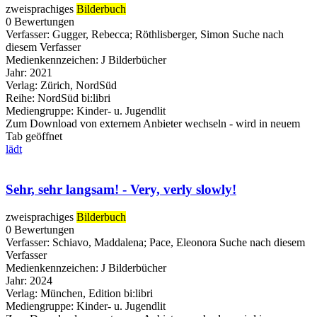
zweisprachiges
Bilderbuch
0 Bewertungen
Verfasser:
Gugger, Rebecca
;
Röthlisberger, Simon
Suche nach
diesem Verfasser
Medienkennzeichen:
J Bilderbücher
Jahr:
2021
Verlag:
Zürich, NordSüd
Reihe:
NordSüd bi:libri
Mediengruppe:
Kinder- u. Jugendlit
Zum Download von externem Anbieter wechseln - wird in neuem
Tab geöffnet
lädt
Sehr, sehr langsam! - Very, verly slowly!
zweisprachiges
Bilderbuch
0 Bewertungen
Verfasser:
Schiavo, Maddalena
;
Pace, Eleonora
Suche nach diesem
Verfasser
Medienkennzeichen:
J Bilderbücher
Jahr:
2024
Verlag:
München, Edition bi:libri
Mediengruppe:
Kinder- u. Jugendlit