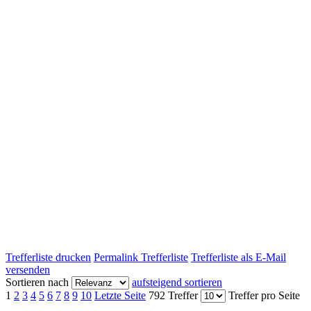
Trefferliste drucken
Permalink Trefferliste
Trefferliste als E-Mail
versenden
Sortieren nach
aufsteigend sortieren
1
2
3
4
5
6
7
8
9
10
Letzte Seite
792 Treffer
Treffer pro Seite