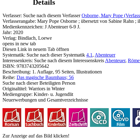
Details
Verfasser:
Suche nach diesem Verfasser
Osborne, Mary Pope (Verfass
Verfasserangabe:
Mary Pope Osborne ; übersetzt von Sabine Rahn ; ill
Medienkennzeichen:
J Abenteuer 6-9 J.
Jahr:
2020
Verlag:
Bindlach, Loewe
opens in new tab
Diesen Link in neuem Tab öffnen
Systematik:
Suche nach dieser Systematik
4.1
,
Abenteuer
Interessenkreis:
Suche nach diesem Interessenskreis
Abenteuer
,
Röme
ISBN:
9783743205642
Beschreibung:
1. Auflage, 95 Seiten, Illustrationen
Reihe:
Das magische Baumhaus; 56
Suche nach dieser Beteiligten Person
Originaltitel:
Warriors in Winter
Mediengruppe:
Kinder- u. Jugendlit
Neuerwerbungen und Gesamtverzeichnisse
Zur Anzeige auf das Bild klicken!