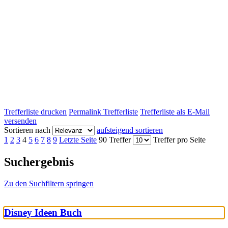
Trefferliste drucken
Permalink Trefferliste
Trefferliste als E-Mail
versenden
Sortieren nach
aufsteigend sortieren
1
2
3
4
5
6
7
8
9
Letzte Seite
90 Treffer
Treffer pro Seite
Suchergebnis
Zu den Suchfiltern springen
Disney Ideen Buch