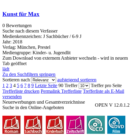
Kunst für Max
0 Bewertungen
Suche nach diesem Verfasser
Medienkennzeichen:
J Sachbücher / 6-9 J
Jahr:
2018
Verlag:
München, Prestel
Mediengruppe:
Kinder- u. Jugendlit
Zum Download von externem Anbieter wechseln - wird in neuem
Tab geöffnet
lädt
Zu den Suchfiltern springen
Sortieren nach
aufsteigend sortieren
1
2
3
4
5
6
7
8
9
Letzte Seite
90 Treffer
Treffer pro Seite
Trefferliste drucken
Permalink Trefferliste
Trefferliste als E-Mail
versenden
Neuerwerbungen und Gesamtverzeichnisse
OPEN V 12.0.1.2
Suche in den Online-Angeboten