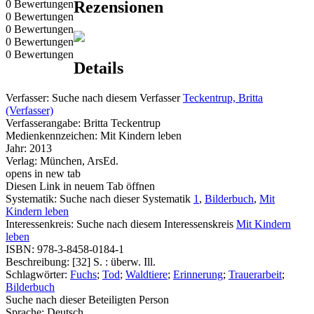
0 Bewertungen
Rezensionen
0 Bewertungen
0 Bewertungen
0 Bewertungen
0 Bewertungen
Details
Verfasser:
Suche nach diesem Verfasser
Teckentrup, Britta
(Verfasser)
Verfasserangabe:
Britta Teckentrup
Medienkennzeichen:
Mit Kindern leben
Jahr:
2013
Verlag:
München, ArsEd.
opens in new tab
Diesen Link in neuem Tab öffnen
Systematik:
Suche nach dieser Systematik
1
,
Bilderbuch
,
Mit
Kindern leben
Interessenkreis:
Suche nach diesem Interessenskreis
Mit Kindern
leben
ISBN:
978-3-8458-0184-1
Beschreibung:
[32] S. : überw. Ill.
Schlagwörter:
Fuchs
;
Tod
;
Waldtiere
;
Erinnerung
;
Trauerarbeit
;
Bilderbuch
Suche nach dieser Beteiligten Person
Sprache:
Deutsch