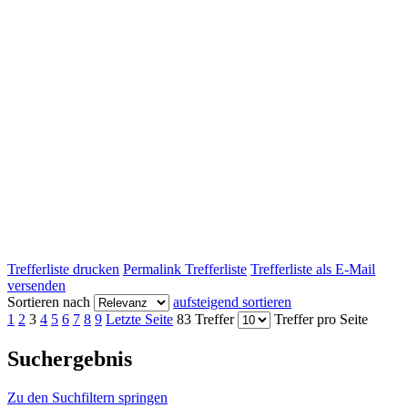
Trefferliste drucken
Permalink Trefferliste
Trefferliste als E-Mail
versenden
Sortieren nach
aufsteigend sortieren
1
2
3
4
5
6
7
8
9
Letzte Seite
83 Treffer
Treffer pro Seite
Suchergebnis
Zu den Suchfiltern springen