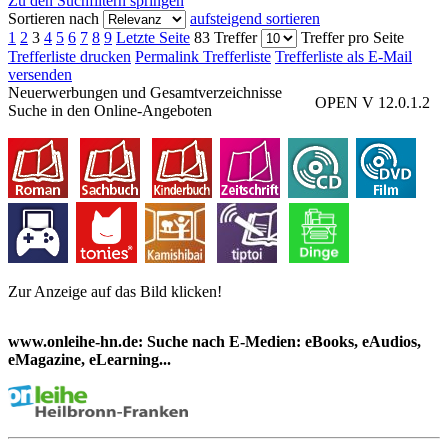
Zu den Suchfiltern springen
Sortieren nach
aufsteigend sortieren
1
2
3
4
5
6
7
8
9
Letzte Seite
83 Treffer
Treffer pro Seite
Trefferliste drucken
Permalink Trefferliste
Trefferliste als E-Mail
versenden
Neuerwerbungen und Gesamtverzeichnisse
OPEN V 12.0.1.2
Suche in den Online-Angeboten
Zur Anzeige auf das Bild klicken!
www.onleihe-hn.de: Suche nach E-Medien: eBooks, eAudios,
eMagazine, eLearning...