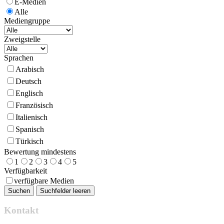
E-Medien
Alle
Mediengruppe
Zweigstelle
Sprachen
Arabisch
Deutsch
Englisch
Französisch
Italienisch
Spanisch
Türkisch
Bewertung mindestens
1
2
3
4
5
Verfügbarkeit
verfügbare Medien
Kontakt