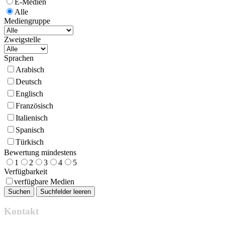
E-Medien
Alle
Mediengruppe
Zweigstelle
Sprachen
Arabisch
Deutsch
Englisch
Französisch
Italienisch
Spanisch
Türkisch
Bewertung mindestens
1
2
3
4
5
Verfügbarkeit
verfügbare Medien
Kontakt