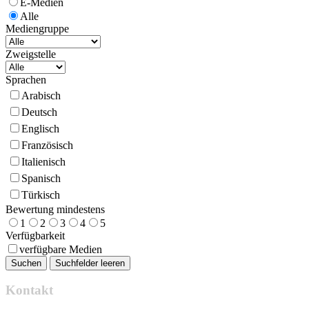
E-Medien
Alle
Mediengruppe
Zweigstelle
Sprachen
Arabisch
Deutsch
Englisch
Französisch
Italienisch
Spanisch
Türkisch
Bewertung mindestens
1
2
3
4
5
Verfügbarkeit
verfügbare Medien
Kontakt