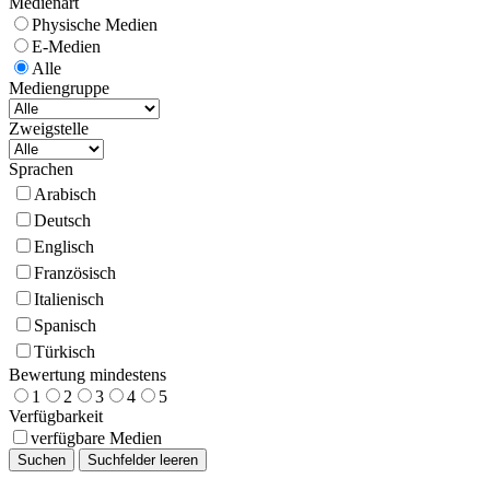
Medienart
Physische Medien
E-Medien
Alle
Mediengruppe
Zweigstelle
Sprachen
Arabisch
Deutsch
Englisch
Französisch
Italienisch
Spanisch
Türkisch
Bewertung mindestens
1
2
3
4
5
Verfügbarkeit
verfügbare Medien