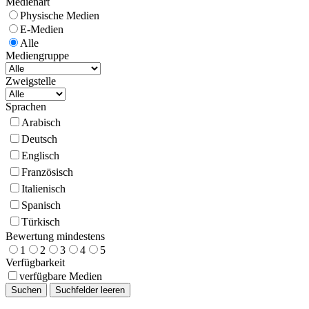
Medienart
Physische Medien
E-Medien
Alle
Mediengruppe
Zweigstelle
Sprachen
Arabisch
Deutsch
Englisch
Französisch
Italienisch
Spanisch
Türkisch
Bewertung mindestens
1
2
3
4
5
Verfügbarkeit
verfügbare Medien