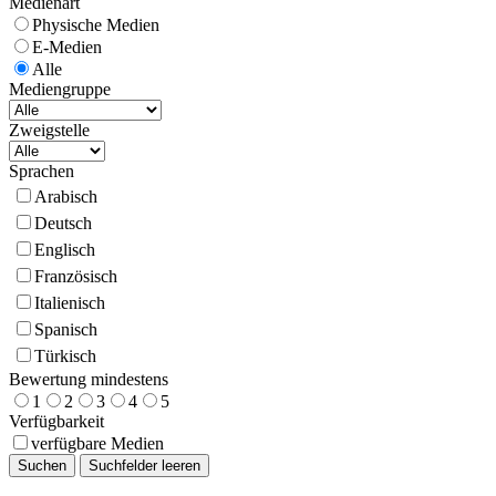
Medienart
Physische Medien
E-Medien
Alle
Mediengruppe
Zweigstelle
Sprachen
Arabisch
Deutsch
Englisch
Französisch
Italienisch
Spanisch
Türkisch
Bewertung mindestens
1
2
3
4
5
Verfügbarkeit
verfügbare Medien