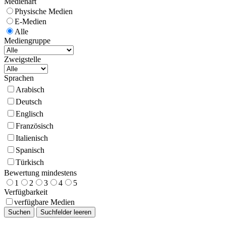
Medienart
Physische Medien
E-Medien
Alle
Mediengruppe
Zweigstelle
Sprachen
Arabisch
Deutsch
Englisch
Französisch
Italienisch
Spanisch
Türkisch
Bewertung mindestens
1
2
3
4
5
Verfügbarkeit
verfügbare Medien