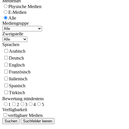
Medienart
Physische Medien
E-Medien
Alle
Mediengruppe
Zweigstelle
Sprachen
Arabisch
Deutsch
Englisch
Französisch
Italienisch
Spanisch
Türkisch
Bewertung mindestens
1
2
3
4
5
Verfügbarkeit
verfügbare Medien