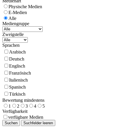
Medienart
Physische Medien
E-Medien
Alle
Mediengruppe
Zweigstelle
Sprachen
Arabisch
Deutsch
Englisch
Französisch
Italienisch
Spanisch
Türkisch
Bewertung mindestens
1
2
3
4
5
Verfügbarkeit
verfügbare Medien