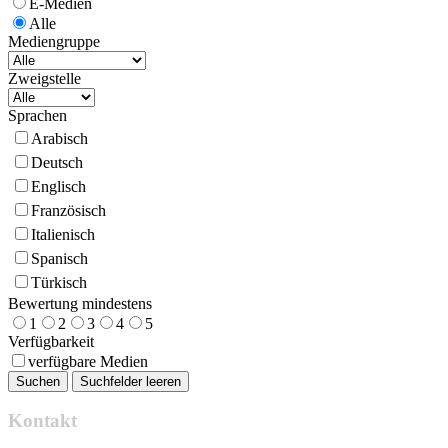
E-Medien
Alle
Mediengruppe
Zweigstelle
Sprachen
Arabisch
Deutsch
Englisch
Französisch
Italienisch
Spanisch
Türkisch
Bewertung mindestens
1
2
3
4
5
Verfügbarkeit
verfügbare Medien
Kontakt