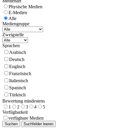
Medienart
Physische Medien
E-Medien
Alle
Mediengruppe
Zweigstelle
Sprachen
Arabisch
Deutsch
Englisch
Französisch
Italienisch
Spanisch
Türkisch
Bewertung mindestens
1
2
3
4
5
Verfügbarkeit
verfügbare Medien