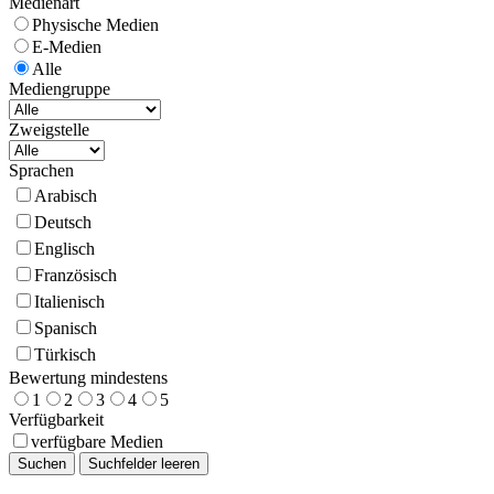
Medienart
Physische Medien
E-Medien
Alle
Mediengruppe
Zweigstelle
Sprachen
Arabisch
Deutsch
Englisch
Französisch
Italienisch
Spanisch
Türkisch
Bewertung mindestens
1
2
3
4
5
Verfügbarkeit
verfügbare Medien