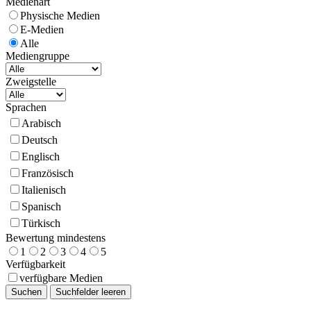
Medienart
Physische Medien
E-Medien
Alle
Mediengruppe
Zweigstelle
Sprachen
Arabisch
Deutsch
Englisch
Französisch
Italienisch
Spanisch
Türkisch
Bewertung mindestens
1
2
3
4
5
Verfügbarkeit
verfügbare Medien